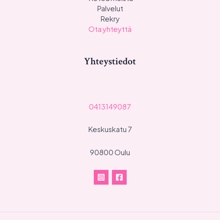
Palvelut
Rekry
Ota yhteyttä
Yhteystiedot
0413149087
Keskuskatu 7
90800 Oulu