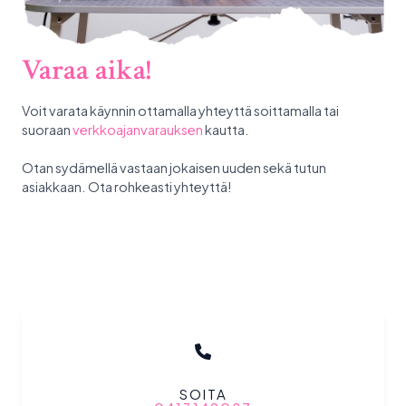
Varaa aika!
Voit varata käynnin ottamalla yhteyttä soittamalla tai
suoraan
verkkoajanvarauksen
kautta.
Otan sydämellä vastaan jokaisen uuden sekä tutun
asiakkaan. Ota rohkeasti yhteyttä!
SOITA