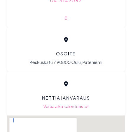
0413149087
0
OSOITE
Keskuskatu 7 90800 Oulu, Pateniemi
NETTIAJANVARAUS
Varaa aika kalenterista!